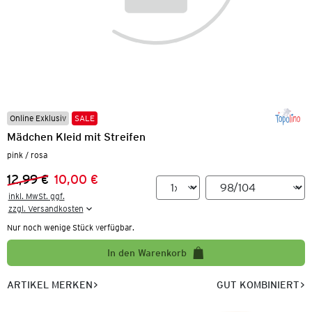
Online Exklusiv
SALE
Mädchen Kleid mit Streifen
pink / rosa
12,99 €
10,00 €
Vorheriger Preis:
Neuer Preis:
inkl. MwSt. ggf.

zzgl. Versandkosten
Nur noch wenige Stück verfügbar.
In den Warenkorb
ARTIKEL MERKEN
GUT KOMBINIERT