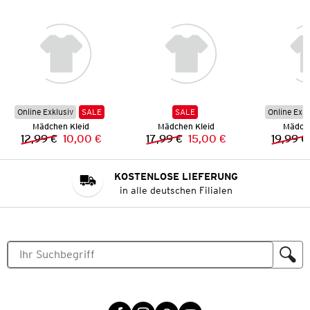
Online Exklusiv
SALE
SALE
Online Exkl
Mädchen Kleid
Mädchen Kleid
Mädche
12,99 €
10,00 €
17,99 €
15,00 €
19,99 €
Vorheriger Preis:
Neuer Preis:
Vorheriger Preis:
Neuer Preis:
KOSTENLOSE LIEFERUNG
in alle deutschen Filialen