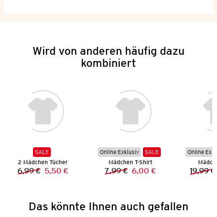
Wird von anderen häufig dazu
kombiniert
SALE
Online Exklusiv
SALE
Online Exkl
2 Mädchen Tücher
Mädchen T-Shirt
Mädch
6,99 €
5,50 €
7,99 €
6,00 €
19,99 €
Vorheriger Preis:
Neuer Preis:
Vorheriger Preis:
Neuer Preis:
Das könnte Ihnen auch gefallen