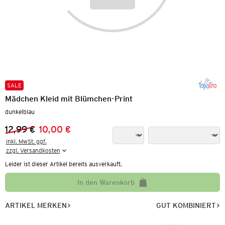
SALE
Mädchen Kleid mit Blümchen-Print
dunkelblau
12,99 €
10,00 €
Vorheriger Preis:
Neuer Preis:
inkl. MwSt. ggf.

zzgl. Versandkosten
Leider ist dieser Artikel bereits ausverkauft.
In den Warenkorb
ARTIKEL MERKEN
GUT KOMBINIERT