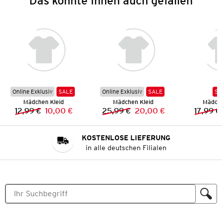
Das könnte Ihnen auch gefallen
Online Exklusiv
SALE
Online Exklusiv
SALE
SA
Mädchen Kleid
Mädchen Kleid
Mädche
12,99 €
10,00 €
25,99 €
20,00 €
17,99 €
Vorheriger Preis:
Neuer Preis:
Vorheriger Preis:
Neuer Preis:
KOSTENLOSE LIEFERUNG
in alle deutschen Filialen