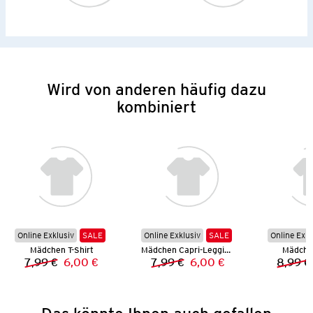
Wird von anderen häufig dazu
kombiniert
Online Exklusiv
SALE
Online Exklusiv
SALE
Online Exkl
Mädchen T-Shirt
Mädchen Capri-Leggings
Mädchen
7,99 €
6,00 €
7,99 €
6,00 €
8,99 €
Vorheriger Preis:
Neuer Preis:
Vorheriger Preis:
Neuer Preis: