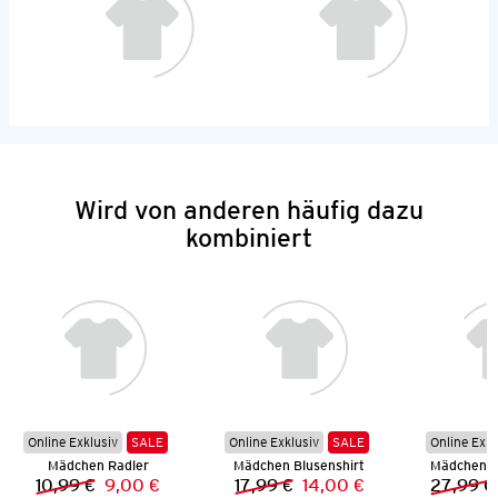
Wird von anderen häufig dazu
kombiniert
Online Exklusiv
SALE
Online Exklusiv
SALE
Online Exkl
Mädchen Radler
Mädchen Blusenshirt
Mädchen L
10,99 €
9,00 €
17,99 €
14,00 €
27,99 €
Vorheriger Preis:
Neuer Preis:
Vorheriger Preis:
Neuer Preis: