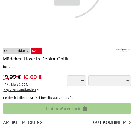
Online Exklusiv
SALE
Mädchen Hose in Denim-Optik
hellblau
19,99 €
16,00 €
Vorheriger Preis:
Neuer Preis:
inkl. MwSt. ggf.

zzgl. Versandkosten
Leider ist dieser Artikel bereits ausverkauft.
In den Warenkorb
ARTIKEL MERKEN
GUT KOMBINIERT