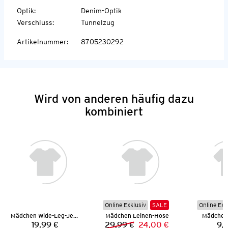
Optik
:
Denim-Optik
Verschluss
:
Tunnelzug
Artikelnummer
:
8705230292
Wird von anderen häufig dazu
kombiniert
Online Exklusiv
SALE
Online Exk
Mädchen Wide-Leg-Jeans
Mädchen Leinen-Hose
Mädchen
19,99 €
29,99 €
24,00 €
9,