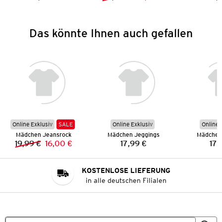
Preis:
Vorheriger Preis:
Neuer Preis:
Das könnte Ihnen auch gefallen
Online Exklusiv
SALE
Online Exklusiv
Online 
Mädchen Jeansrock
Mädchen Jeggings
Mädchen
19,99 €
16,00 €
17,99 €
17,
Vorheriger Preis:
Neuer Preis:
Preis:
KOSTENLOSE LIEFERUNG
in alle deutschen Filialen