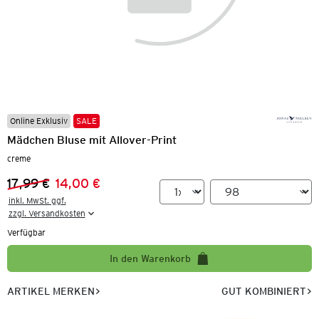
Online Exklusiv
SALE
Mädchen Bluse mit Allover-Print
creme
17,99 €
14,00 €
Vorheriger Preis:
Neuer Preis:
inkl. MwSt. ggf.

zzgl. Versandkosten
Verfügbar
In den Warenkorb
ARTIKEL MERKEN
GUT KOMBINIERT