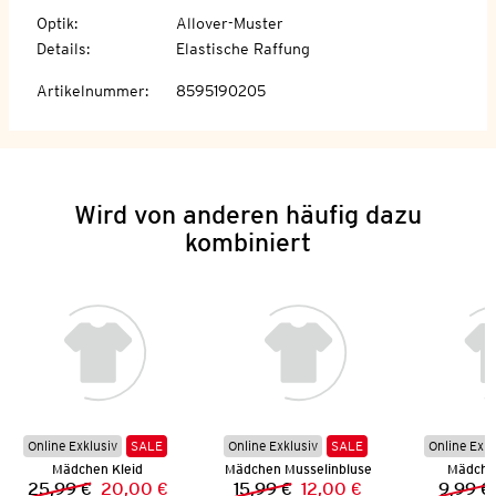
Optik
:
Allover-Muster
Details
:
Elastische Raffung
Artikelnummer
:
8595190205
Wird von anderen häufig dazu
kombiniert
Online Exklusiv
SALE
Online Exklusiv
SALE
Online Exkl
Mädchen Kleid
Mädchen Musselinbluse
Mädchen
25,99 €
20,00 €
15,99 €
12,00 €
9,99 €