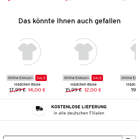
Vorheriger Preis:
Neuer Preis:
Vorheriger Preis:
Neuer Preis:
Das könnte Ihnen auch gefallen
Online Exklusiv
SALE
Online Exklusiv
SALE
Online Exk
Mädchen Bluse
Mädchen Bluse
Mädche
17,99 €
14,00 €
15,99 €
12,00 €
19,
Vorheriger Preis:
Neuer Preis:
Vorheriger Preis:
Neuer Preis:
KOSTENLOSE LIEFERUNG
in alle deutschen Filialen