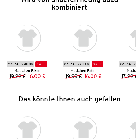
kombiniert
Online Exklusiv
SALE
Online Exklusiv
SALE
Online Exkl
Mädchen Bikini
Mädchen Bikini
Mädche
19,99 €
16,00 €
19,99 €
16,00 €
17,99 €
Vorheriger Preis:
Neuer Preis:
Vorheriger Preis:
Neuer Preis:
Das könnte Ihnen auch gefallen