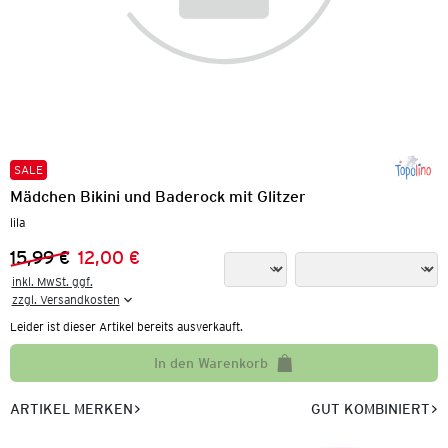
SALE
Mädchen Bikini und Baderock mit Glitzer
lila
15,99 €
12,00 €
Vorheriger Preis:
Neuer Preis:
inkl. MwSt. ggf.

zzgl. Versandkosten
Leider ist dieser Artikel bereits ausverkauft.
In den Warenkorb
ARTIKEL MERKEN
GUT KOMBINIERT