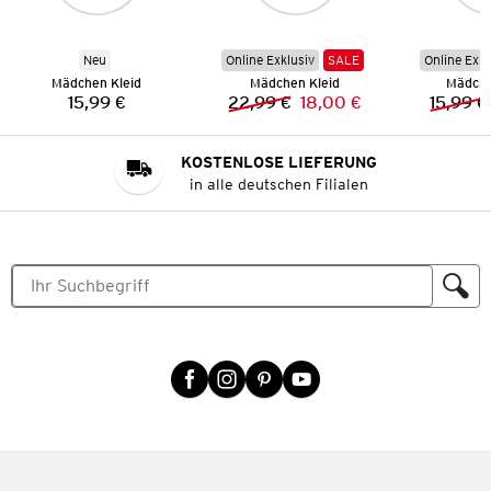
Neu
Online Exklusiv
SALE
Online Exkl
Mädchen Kleid
Mädchen Kleid
Mädche
15,99 €
22,99 €
18,00 €
15,99 €
Preis:
Vorheriger Preis:
Neuer Preis:
KOSTENLOSE LIEFERUNG
in alle deutschen Filialen