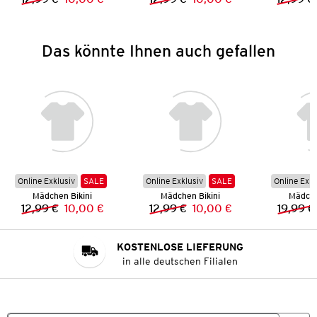
Vorheriger Preis:
Neuer Preis:
Vorheriger Preis:
Neuer Preis:
Das könnte Ihnen auch gefallen
Online Exklusiv
SALE
Online Exklusiv
SALE
Online Exkl
Mädchen Bikini
Mädchen Bikini
Mädche
12,99 €
10,00 €
12,99 €
10,00 €
19,99 €
Vorheriger Preis:
Neuer Preis:
Vorheriger Preis:
Neuer Preis:
KOSTENLOSE LIEFERUNG
in alle deutschen Filialen