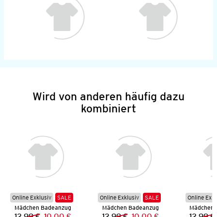
Wird von anderen häufig dazu
kombiniert
Online Exklusiv
SALE
Online Exklusiv
SALE
Online Exkl
Mädchen Badeanzug
Mädchen Badeanzug
Mädchen 
12,99 €
10,00 €
12,99 €
10,00 €
12,99 €