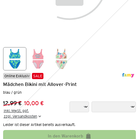
Online Exklusiv
SALE
Mädchen Bikini mit Allover-Print
blau / grün
12,99 €
10,00 €
Vorheriger Preis:
Neuer Preis:
inkl. MwSt. ggf.

zzgl. Versandkosten
Leider ist dieser Artikel bereits ausverkauft.
In den Warenkorb