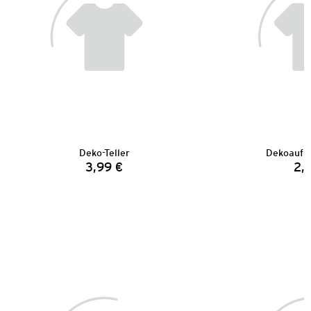
Deko-Teller
Dekoaufst
3,99 €
2,
Preis: