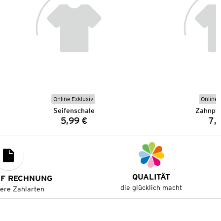
Online Exklusiv
Online 
Seifenschale
Zahnpu
5,99 €
7,
Preis:
QUALITÄT
UF RECHNUNG
die glücklich macht
tere Zahlarten