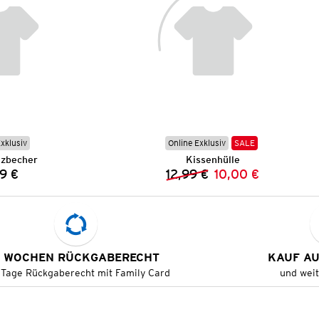
Exklusiv
Online Exklusiv
SALE
zbecher
Kissenhülle
9 €
12,99 €
10,00 €
Preis:
Vorheriger Preis:
Neuer Preis:
 WOCHEN RÜCKGABERECHT
KAUF A
 Tage Rückgaberecht mit Family Card
und wei