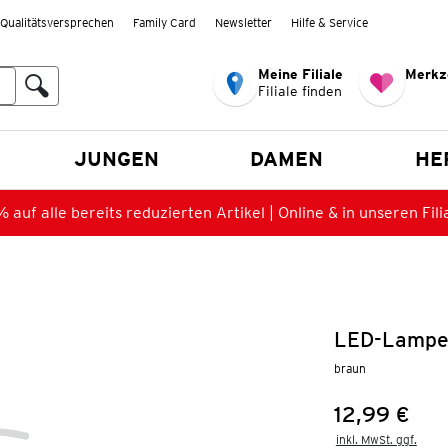
Qualitätsversprechen
Family Card
Newsletter
Hilfe & Service
Meine Filiale
Merkz
Filiale finden
en
JUNGEN
DAMEN
HE
 auf alle bereits reduzierten Artikel | Online & in unseren Fili
LED-Lampe 
braun
12,99 €
Preis:
inkl. MwSt. ggf.
