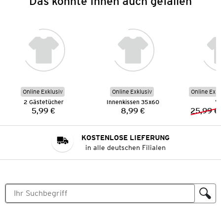
Das könnte Ihnen auch gefallen
Online Exklusiv
Online Exklusiv
Online Exkl
2 Gästetücher
Innenkissen 35x60
V
5,99 €
8,99 €
25,99 €
Preis:
Preis:
KOSTENLOSE LIEFERUNG
in alle deutschen Filialen