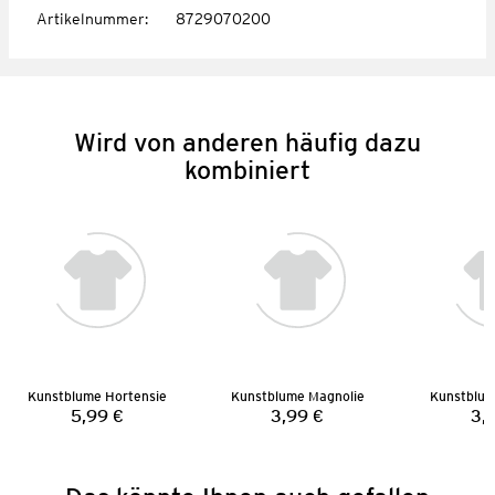
Artikelnummer
:
8729070200
Wird von anderen häufig dazu
kombiniert
Kunstblume Hortensie
Kunstblume Magnolie
Kunstblum
5,99 €
3,99 €
3,
Preis:
Preis: