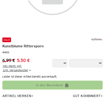
SALE
Kunstblume Rittersporn
weiss
6,99 €
5,50 €
Vorheriger Preis:
Neuer Preis:
inkl. MwSt. ggf.

zzgl. Versandkosten
Leider ist dieser Artikel bereits ausverkauft.
In den Warenkorb
ARTIKEL MERKEN
GUT KOMBINIERT