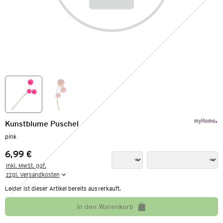
Kunstblume Puschel
pink
6,99 €
Preis:
inkl. MwSt. ggf.

zzgl. Versandkosten
Leider ist dieser Artikel bereits ausverkauft.
In den Warenkorb