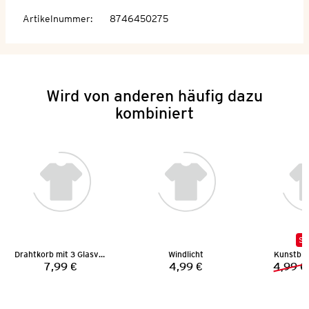
Artikelnummer
:
8746450275
Wird von anderen häufig dazu
kombiniert
SA
Drahtkorb mit 3 Glasvasen
Windlicht
Kunstbl
7,99 €
4,99 €
4,99 €
Preis:
Preis: