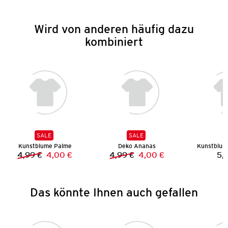
Wird von anderen häufig dazu
kombiniert
SALE
SALE
Kunstblume Palme
Deko Ananas
Kunstblum
4,99 €
4,00 €
4,99 €
4,00 €
5,
Vorheriger Preis:
Neuer Preis:
Vorheriger Preis:
Neuer Preis:
Das könnte Ihnen auch gefallen