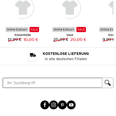
Online Exklusiv
SALE
Online Exklusiv
SALE
Online Exkl
Kissenhülle
Vase
Kisse
12,99 €
10,00 €
25,99 €
20,00 €
9,99 €
Vorheriger Preis:
Neuer Preis:
Vorheriger Preis:
Neuer Preis:
KOSTENLOSE LIEFERUNG
in alle deutschen Filialen