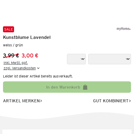
SALE
Kunstblume Lavendel
weiss / grün
3,99 €
3,00 €
Vorheriger Preis:
Neuer Preis:
inkl. MwSt. ggf.

zzgl. Versandkosten
Leider ist dieser Artikel bereits ausverkauft.
In den Warenkorb
ARTIKEL MERKEN
GUT KOMBINIERT