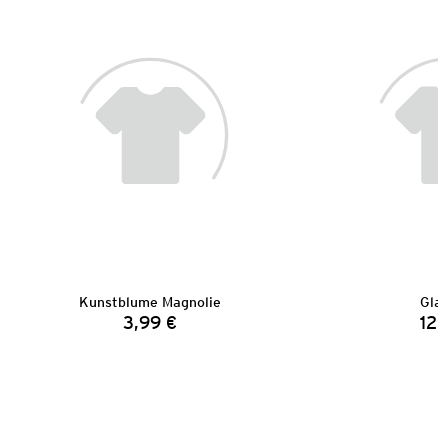
Kunstblume Magnolie
Gla
3,99 €
12,
Preis: