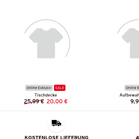
Online Exklusiv
SALE
Online 
Tischdecke
Aufbewah
25,99 €
20,00 €
9,9
Vorheriger Preis:
Neuer Preis:
KOSTENLOSE LIEFERUNG
4