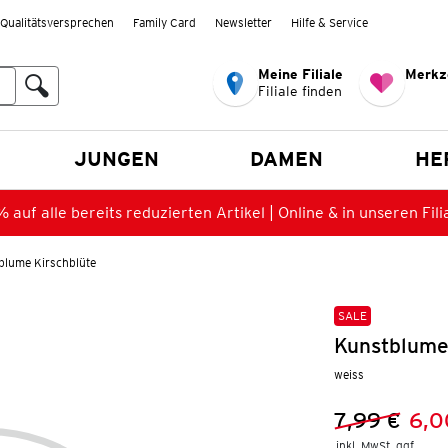
Qualitätsversprechen
Family Card
Newsletter
Hilfe & Service
Meine Filiale
Merkz
Filiale finden
en
JUNGEN
DAMEN
HE
 auf alle bereits reduzierten Artikel | Online & in unseren Fili
blume Kirschblüte
SALE
Kunstblume
weiss
7,99 €
6,0
Vorheriger 
Neuer Preis
inkl. MwSt. ggf.
