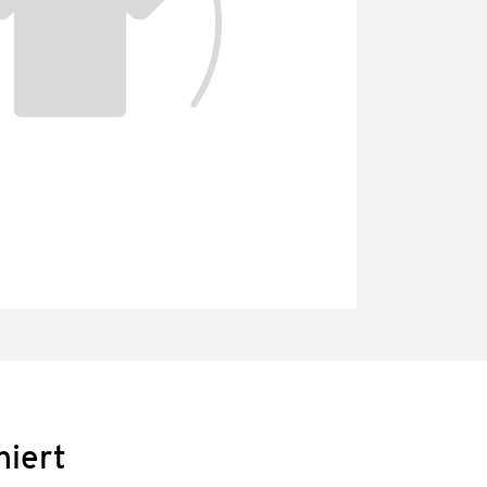
niert