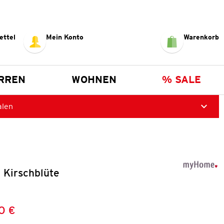
ettel
Mein Konto
Warenkorb
RREN
WOHNEN
% SALE
alen
 Kirschblüte
0 €
Preis:
: