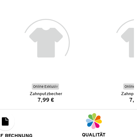
Online Exklusiv
Online 
Zahnputzbecher
Zahnpu
7,99 €
7,
Preis:
QUALITÄT
UF RECHNUNG