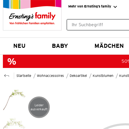
Mehr von Ernsting’s family
Keine Suchvorschläge gefund
NEU
BABY
MÄDCHEN
50%
Startseite
Wohnaccessoires
Dekoartikel
Kunstblumen
Kunst
Leider
Artikel leider ausverkauft
ausverkauft