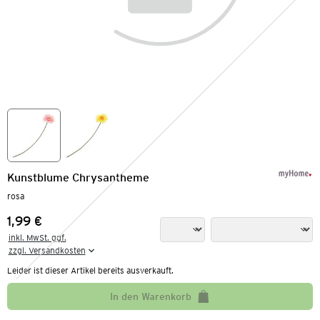
Kunstblume Chrysantheme
rosa
1,99 €
Preis:
inkl. MwSt. ggf.

zzgl. Versandkosten
Leider ist dieser Artikel bereits ausverkauft.
In den Warenkorb