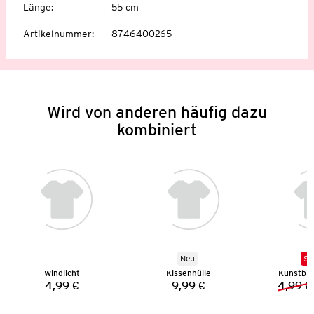
Länge
:
55 cm
Artikelnummer
:
8746400265
Wird von anderen häufig dazu
kombiniert
Neu
SA
Windlicht
Kissenhülle
Kunstbl
4,99 €
9,99 €
4,99 €
Preis:
Preis: