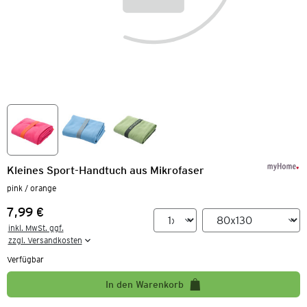
Kleines Sport-Handtuch aus Mikrofaser
pink / orange
7,99 €
Preis:
inkl. MwSt. ggf.

zzgl. Versandkosten
Verfügbar
In den Warenkorb