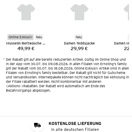
Online Exklusiv
Neu
Neu
N
Musselin-Bettwäsche 135 x 200 cm
Damen Teddyjacke
Damen Mus
49,99 €
29,99 €
22,
Preis:
Preis:
*
Der Rabatt gilt auf alle bereits reduzierten Artikel. Gültig im Online Shop und
in der App vom 30.07. bis 09.08.2026. In allen Filialen von Ernsting's family
gilt der Rabatt vom 30.07. bis 18.08.2026. Online Exklusiv Artikel sind in allen
Filialen von Ernsting's family bestellbar. Der Rabatt gilt nicht für Gutscheine
und Versandkosten. Internetpakete können nicht nachträglich bei Abholung in
der Filiale rabattiert werden. Nicht kombinierbar mit anderen
(Aktions-)Rabatten. Der Rabatt wird automatisch am Ende des
Bezahlvorgangs abgezogen.
KOSTENLOSE LIEFERUNG
in alle deutschen Filialen