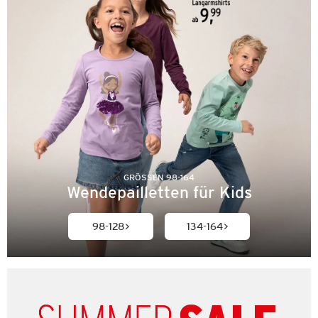
GRÖSSEN 98-164
Wendepailletten für Kids
98-128
134-164