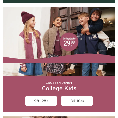
GRÖSSEN 98-164
College Kids
98-128
134-164