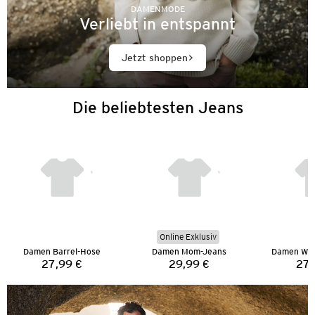
DAMENMODE
Verliebt in entspannt
Jetzt shoppen
Die beliebtesten Jeans
Online Exklusiv
Damen Barrel-Hose
Damen Mom-Jeans
Damen Wid
27,99 €
29,99 €
27,
Preis:
Preis: