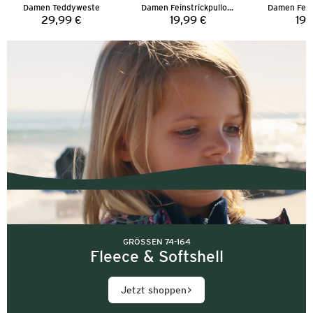
Damen Teddyweste
Damen Feinstrickpullover
29,99 €
19,99 €
19,
Preis:
Preis:
GRÖSSEN 74-164
Fleece & Softshell
Jetzt shoppen