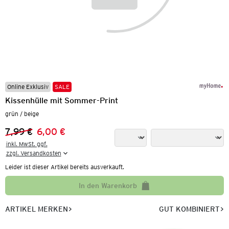
Online Exklusiv
SALE
Kissenhülle mit Sommer-Print
grün / beige
7,99 €
6,00 €
Vorheriger Preis:
Neuer Preis:
inkl. MwSt. ggf.

zzgl. Versandkosten
Leider ist dieser Artikel bereits ausverkauft.
In den Warenkorb
ARTIKEL MERKEN
GUT KOMBINIERT