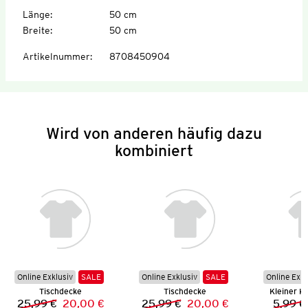
Länge
:
50 cm
Breite
:
50 cm
Artikelnummer
:
8708450904
Wird von anderen häufig dazu
kombiniert
Online Exklusiv
SALE
Online Exklusiv
SALE
Online Exkl
Tischdecke
Tischdecke
Kleiner K
25,99 €
20,00 €
25,99 €
20,00 €
5,99 €