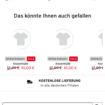
Vorheriger Preis:
Neuer Preis:
Vorheriger Preis:
Neuer Preis:
Das könnte Ihnen auch gefallen
Online Exklusiv
SALE
Online Exklusiv
SALE
Online Exkl
Kissenhülle
Kissenhülle
Kisse
12,99 €
10,00 €
12,99 €
10,00 €
12,99 €
Vorheriger Preis:
Neuer Preis:
Vorheriger Preis:
Neuer Preis:
KOSTENLOSE LIEFERUNG
in alle deutschen Filialen