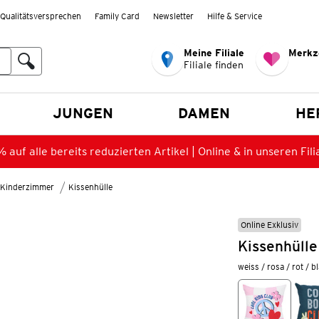
Qualitätsversprechen
Family Card
Newsletter
Hilfe & Service
Meine Filiale
Merkz
Filiale finden
en
JUNGEN
DAMEN
HE
 auf alle bereits reduzierten Artikel | Online & in unseren Fili
s Kinderzimmer
Kissenhülle
Online Exklusiv
Kissenhülle
weiss / rosa / rot / b