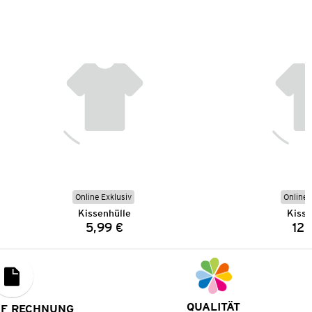
Online Exklusiv
Online 
Kissenhülle
Kisse
5,99 €
12,
Preis:
QUALITÄT
UF RECHNUNG