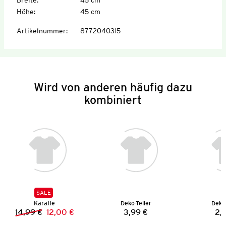
Höhe
:
45 cm
Artikelnummer
:
8772040315
Wird von anderen häufig dazu
kombiniert
SALE
Karaffe
Deko-Teller
Deko-
14,99 €
12,00 €
3,99 €
2,
Vorheriger Preis:
Neuer Preis:
Preis: