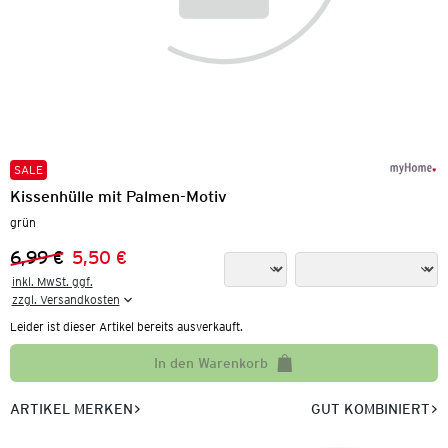
SALE
Kissenhülle mit Palmen-Motiv
grün
6,99 €
5,50 €
Vorheriger Preis:
Neuer Preis:
inkl. MwSt. ggf.

zzgl. Versandkosten
Leider ist dieser Artikel bereits ausverkauft.
In den Warenkorb
ARTIKEL MERKEN
GUT KOMBINIERT