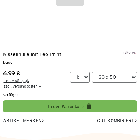
Kissenhülle mit Leo-Print
beige
6,99 €
Preis:
inkl. MwSt. ggf.

zzgl. Versandkosten
Verfügbar
In den Warenkorb
ARTIKEL MERKEN
GUT KOMBINIERT