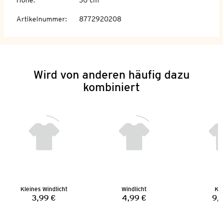
Artikelnummer
:
8772920208
Wird von anderen häufig dazu
kombiniert
Kleines Windlicht
Windlicht
Ki
3,99 €
4,99 €
9,
Preis:
Preis: