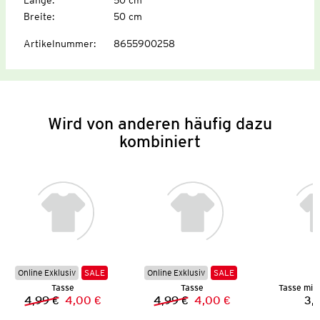
Breite
:
50 cm
Artikelnummer
:
8655900258
Wird von anderen häufig dazu
kombiniert
Online Exklusiv
SALE
Online Exklusiv
SALE
Tasse
Tasse
Tasse mit
4,99 €
4,00 €
4,99 €
4,00 €
3,
Vorheriger Preis:
Neuer Preis:
Vorheriger Preis:
Neuer Preis: