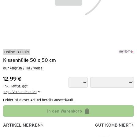
Online Exklusiv
Kissenhülle 50 x 50 cm
dunkelgrün / lila / weiss
12,99 €
Preis:
inkl. MwSt. ggf.

zzgl. Versandkosten
Leider ist dieser Artikel bereits ausverkauft.
In den Warenkorb
ARTIKEL MERKEN
GUT KOMBINIERT