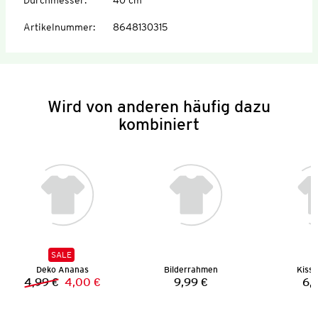
Artikelnummer
:
8648130315
Wird von anderen häufig dazu
kombiniert
SALE
Deko Ananas
Bilderrahmen
Kisse
4,99 €
4,00 €
9,99 €
6,
Vorheriger Preis:
Neuer Preis:
Preis: