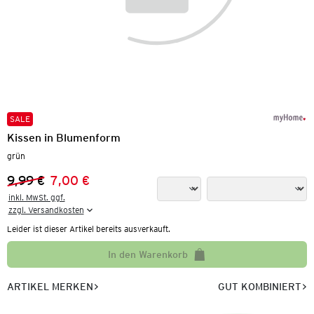
SALE
Kissen in Blumenform
grün
9,99 €
7,00 €
Vorheriger Preis:
Neuer Preis:
inkl. MwSt. ggf.

zzgl. Versandkosten
Leider ist dieser Artikel bereits ausverkauft.
In den Warenkorb
ARTIKEL MERKEN
GUT KOMBINIERT