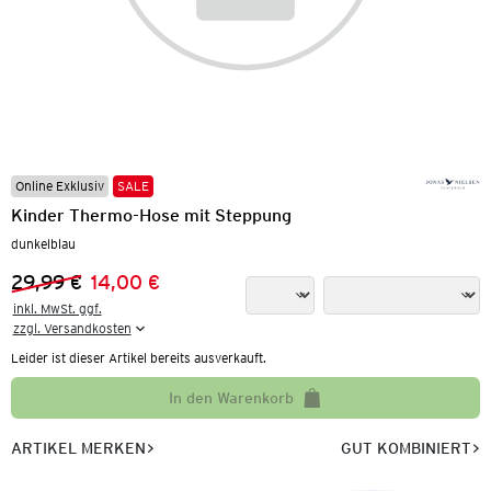
Online Exklusiv
SALE
Kinder Thermo-Hose mit Steppung
dunkelblau
29,99 €
14,00 €
Vorheriger Preis:
Neuer Preis:
inkl. MwSt. ggf.

zzgl. Versandkosten
Leider ist dieser Artikel bereits ausverkauft.
In den Warenkorb
ARTIKEL MERKEN
GUT KOMBINIERT