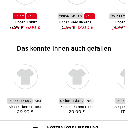
3 für 2
SALE
Online Exklusiv
SALE
Online Exkl
Jungen T-Shirt
Jungen Seersucker-Hemd
Jungen S
6,99 €
6,00 €
15,99 €
12,00 €
19,99 €
Vorheriger Preis:
Neuer Preis:
Vorheriger Preis:
Neuer Preis:
Das könnte Ihnen auch gefallen
Online Exklusiv
Neu
Online Exklusiv
Neu
Online 
Kinder Thermo-Hose
Kinder Thermo-Hose
Jungen 
29,99 €
29,99 €
17,
Preis:
Preis:
KOSTENLOSE LIEFERUNG