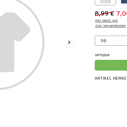
8,99 €
7,0
Vorheriger 
Neuer Preis
inkl. MwSt. ggf.

zzgl. Versandkosten
Verfügbar
ARTIKEL MERK