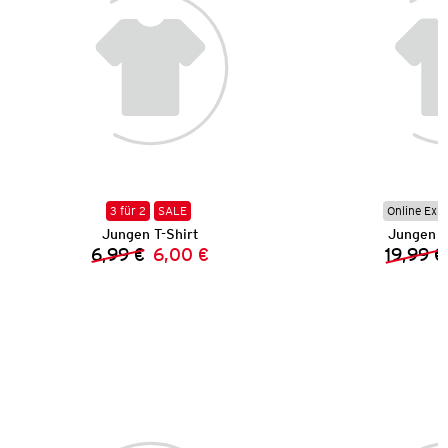
3 für 2
SALE
Online Exkl
Jungen T-Shirt
Jungen S
6,99 €
6,00 €
19,99 €
Vorheriger Preis:
Neuer Preis: