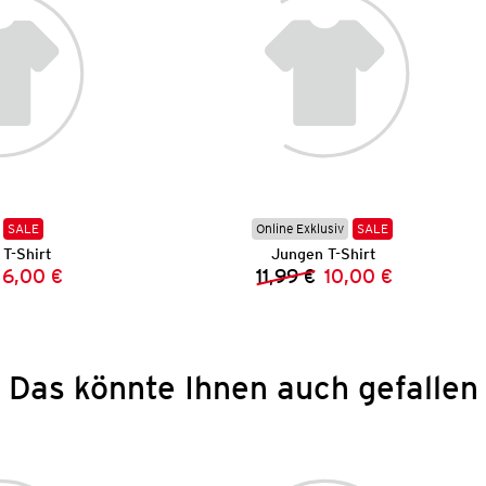
SALE
Online Exklusiv
SALE
T-Shirt
Jungen T-Shirt
6,00 €
11,99 €
10,00 €
Vorheriger Preis:
Neuer Preis:
Vorheriger Preis:
Neuer Preis:
Das könnte Ihnen auch gefallen