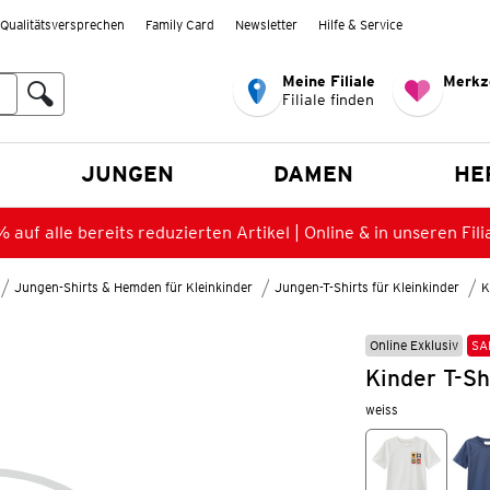
Qualitätsversprechen
Family Card
Newsletter
Hilfe & Service
Meine Filiale
Merkz
Filiale finden
en
JUNGEN
DAMEN
HE
 auf alle bereits reduzierten Artikel | Online & in unseren Fili
Jungen-Shirts & Hemden für Kleinkinder
Jungen-T-Shirts für Kleinkinder
K
Online Exklusiv
SA
Kinder T-Sh
weiss