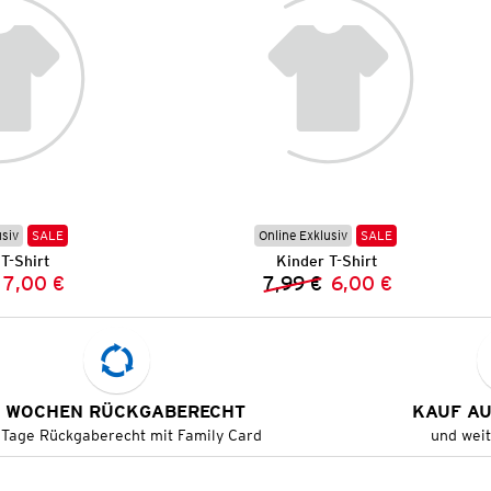
usiv
SALE
Online Exklusiv
SALE
T-Shirt
Kinder T-Shirt
7,00 €
7,99 €
6,00 €
Vorheriger Preis:
Neuer Preis:
Vorheriger Preis:
Neuer Preis:
 WOCHEN RÜCKGABERECHT
KAUF A
 Tage Rückgaberecht mit Family Card
und wei