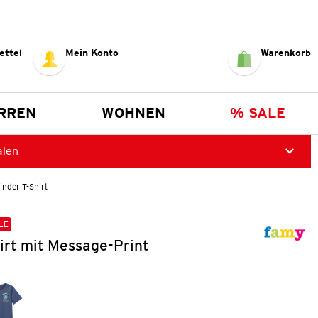
ettel
Mein Konto
Warenkorb
RREN
WOHNEN
% SALE
alen
inder T-Shirt
LE
irt mit Message-Print