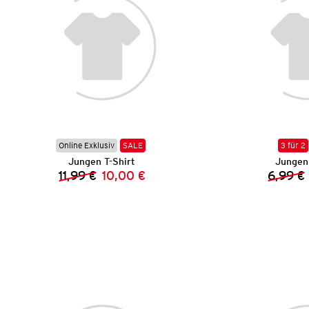
Online Exklusiv
SALE
3 für 2
Jungen T-Shirt
Jungen 
11,99 €
10,00 €
6,99 €
Vorheriger Preis:
Neuer Preis: