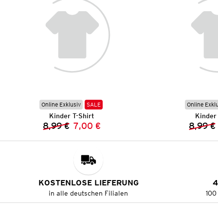
Online Exklusiv
SALE
Online Exkl
Kinder T-Shirt
Kinder 
8,99 €
7,00 €
8,99 €
Vorheriger Preis:
Neuer Preis:
KOSTENLOSE LIEFERUNG
4
in alle deutschen Filialen
100