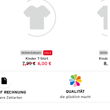
Online Exklusiv
SALE
Online 
Kinder T-Shirt
Kinder
7,99 €
6,00 €
8,
Vorheriger Preis:
Neuer Preis:
QUALITÄT
UF RECHNUNG
die glücklich macht
tere Zahlarten