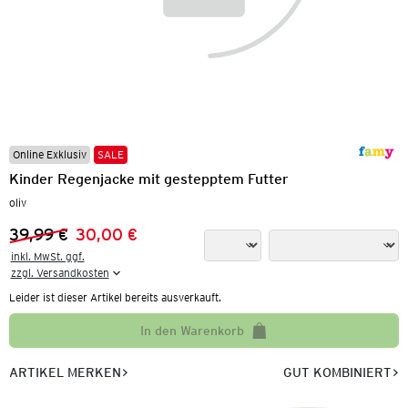
Online Exklusiv
SALE
Kinder Regenjacke mit gestepptem Futter
oliv
39,99 €
30,00 €
Vorheriger Preis:
Neuer Preis:
inkl. MwSt. ggf.

zzgl. Versandkosten
Leider ist dieser Artikel bereits ausverkauft.
In den Warenkorb
ARTIKEL MERKEN
GUT KOMBINIERT