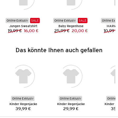
Online Exklusiv
SALE
Online Exklusiv
SALE
Online Exkl
Jungen Sweatshirt
Baby Regenhose
MARVEL
19,99 €
16,00 €
25,99 €
20,00 €
10,99 €
Vorheriger Preis:
Neuer Preis:
Vorheriger Preis:
Neuer Preis:
Das könnte Ihnen auch gefallen
Online Exklusiv
Online Exklusiv
Online 
Kinder Regenjacke
Kinder Regenjacke
Kinder R
39,99 €
29,99 €
35,
Preis:
Preis: