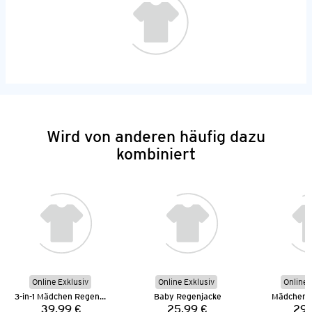
Wird von anderen häufig dazu
kombiniert
Online Exklusiv
Online Exklusiv
Online 
3-in-1 Mädchen Regenjacke
Baby Regenjacke
Mädchen 
39,99 €
25,99 €
29,