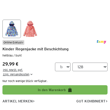
Online Exklusiv
Kinder Regenjacke mit Beschichtung
hellblau / bunt
29,99 €
Preis:
inkl. MwSt. ggf.

zzgl. Versandkosten
Nur noch wenige Stück verfügbar.
In den Warenkorb
ARTIKEL MERKEN
GUT KOMBINIERT