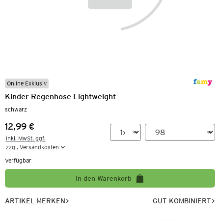
Online Exklusiv
Kinder Regenhose Lightweight
schwarz
12,99 €
Preis:
inkl. MwSt. ggf.

zzgl. Versandkosten
Verfügbar
In den Warenkorb
ARTIKEL MERKEN
GUT KOMBINIERT