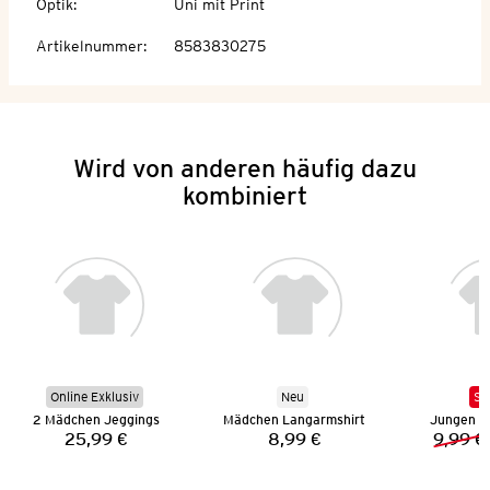
Optik
:
Uni mit Print
Artikelnummer
:
8583830275
Wird von anderen häufig dazu
kombiniert
Online Exklusiv
Neu
SA
2 Mädchen Jeggings
Mädchen Langarmshirt
Jungen B
25,99 €
8,99 €
9,99 €
Preis:
Preis: