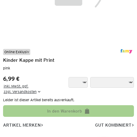
Online Exklusiv
Kinder Kappe mit Print
pink
6,99 €
Preis:
inkl. MwSt. ggf.

zzgl. Versandkosten
Leider ist dieser Artikel bereits ausverkauft.
In den Warenkorb
ARTIKEL MERKEN
GUT KOMBINIERT