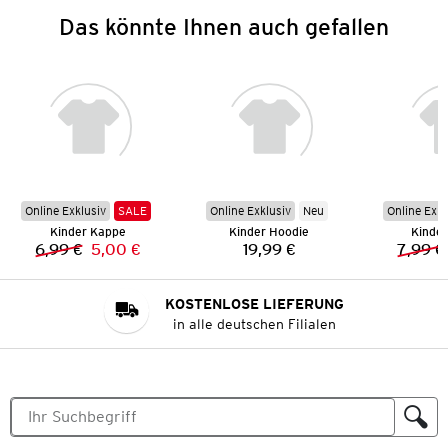
Das könnte Ihnen auch gefallen
Online Exklusiv
SALE
Online Exklusiv
Neu
Online Exkl
Kinder Kappe
Kinder Hoodie
Kinder
6,99 €
5,00 €
19,99 €
7,99 €
Vorheriger Preis:
Neuer Preis:
Preis:
KOSTENLOSE LIEFERUNG
in alle deutschen Filialen