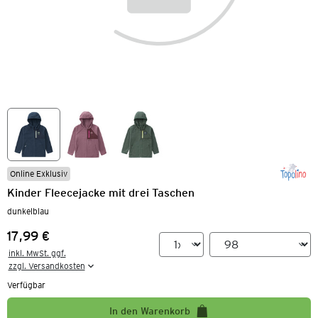
Online Exklusiv
Kinder Fleecejacke mit drei Taschen
dunkelblau
17,99 €
Preis:
inkl. MwSt. ggf.

zzgl. Versandkosten
Verfügbar
In den Warenkorb