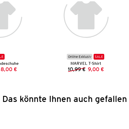
LE
Online Exklusiv
SALE
adeschuhe
MARVEL T-Shirt
8,00 €
10,99 €
9,00 €
Vorheriger Preis:
Neuer Preis:
Vorheriger Preis:
Neuer Preis:
Das könnte Ihnen auch gefallen