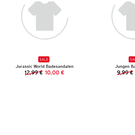
SALE
SA
Jurassic World Badesandalen
Jungen B
12,99 €
10,00 €
9,99 €
Vorheriger Preis:
Neuer Preis: