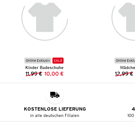
Online Exklusiv
SALE
Online Exkl
Kinder Badeschuhe
Mädche
11,99 €
10,00 €
12,99 €
Vorheriger Preis:
Neuer Preis:
KOSTENLOSE LIEFERUNG
4
in alle deutschen Filialen
100