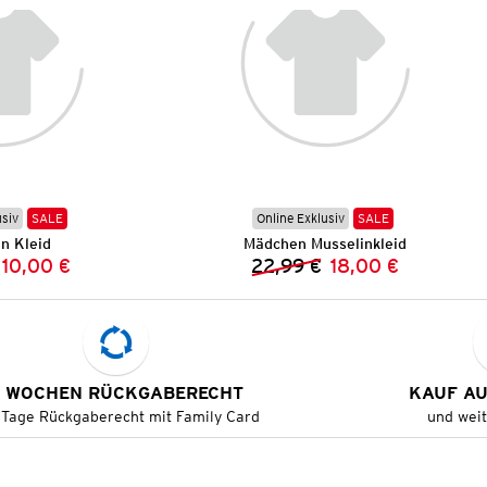
usiv
SALE
Online Exklusiv
SALE
n Kleid
Mädchen Musselinkleid
10,00 €
22,99 €
18,00 €
Vorheriger Preis:
Neuer Preis:
Vorheriger Preis:
Neuer Preis:
 WOCHEN RÜCKGABERECHT
KAUF A
 Tage Rückgaberecht mit Family Card
und wei