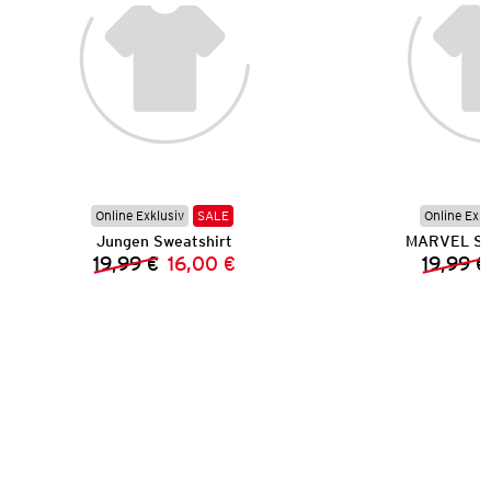
Online Exklusiv
SALE
Online Exkl
Jungen Sweatshirt
MARVEL Sp
19,99 €
16,00 €
19,99 €
Vorheriger Preis:
Neuer Preis: