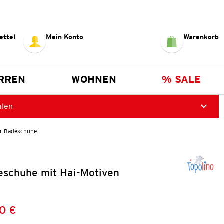
ettel
Mein Konto
Warenkorb
RREN
WOHNEN
% SALE
alen
r Badeschuhe
eschuhe mit Hai-Motiven
0 €
Preis:
: