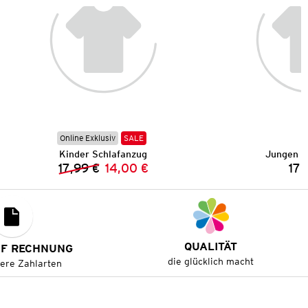
Online Exklusiv
SALE
Kinder Schlafanzug
Jungen S
17,99 €
14,00 €
17,
Vorheriger Preis:
Neuer Preis:
QUALITÄT
UF RECHNUNG
die glücklich macht
tere Zahlarten