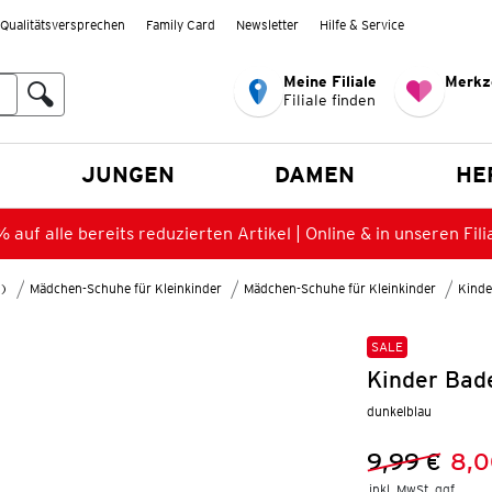
Qualitätsversprechen
Family Card
Newsletter
Hilfe & Service
Meine Filiale
Merkz
Filiale finden
en
JUNGEN
DAMEN
HE
 auf alle bereits reduzierten Artikel | Online & in unseren Fili
8)
Mädchen-Schuhe für Kleinkinder
Mädchen-Schuhe für Kleinkinder
Kinde
SALE
Kinder Bad
dunkelblau
9,99 €
8,0
Vorheriger 
Neuer Preis
inkl. MwSt. ggf.
