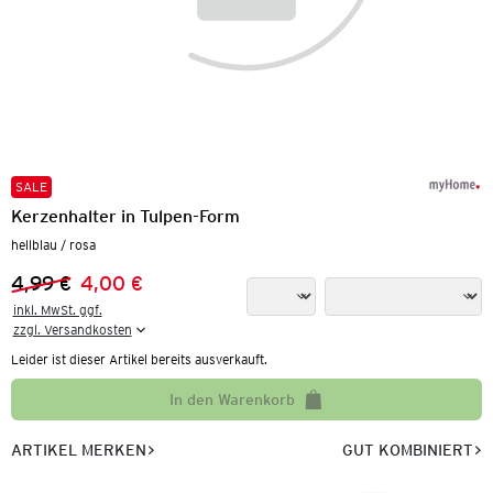
SALE
Kerzenhalter in Tulpen-Form
hellblau / rosa
4,99 €
4,00 €
Vorheriger Preis:
Neuer Preis:
inkl. MwSt. ggf.

zzgl. Versandkosten
Leider ist dieser Artikel bereits ausverkauft.
In den Warenkorb
ARTIKEL MERKEN
GUT KOMBINIERT