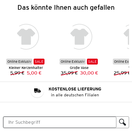
Das könnte Ihnen auch gefallen
Online Exklusiv
SALE
Online Exklusiv
SALE
Online Exkl
Kleiner Kerzenhalter
Große Vase
V
5,99 €
5,00 €
35,99 €
30,00 €
25,99 €
Vorheriger Preis:
Neuer Preis:
Vorheriger Preis:
Neuer Preis:
KOSTENLOSE LIEFERUNG
in alle deutschen Filialen