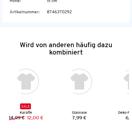
Höhe
:
15 cm
Artikelnummer
:
8746370292
Wird von anderen häufig dazu
kombiniert
SALE
Karaffe
Glasvase
Deko-Fi
14,99 €
12,00 €
7,99 €
6,
Vorheriger Preis:
Neuer Preis:
Preis: