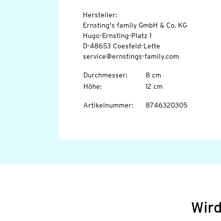
Hersteller:
Ernsting's family GmbH & Co. KG
Hugo-Ernsting-Platz 1
D-48653 Coesfeld-Lette
service@ernstings-family.com
Durchmesser
:
8 cm
Höhe
:
12 cm
Artikelnummer
:
8746320305
Wird