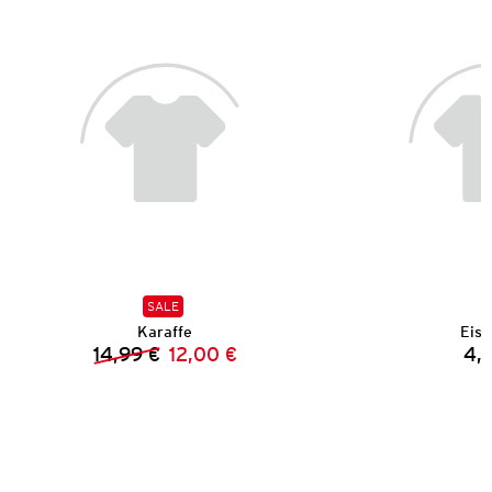
SALE
Karaffe
Eiss
14,99 €
12,00 €
4,
Vorheriger Preis:
Neuer Preis: