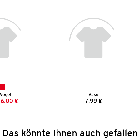
LE
Vogel
Vase
6,00 €
7,99 €
Vorheriger Preis:
Neuer Preis:
Preis:
Das könnte Ihnen auch gefallen