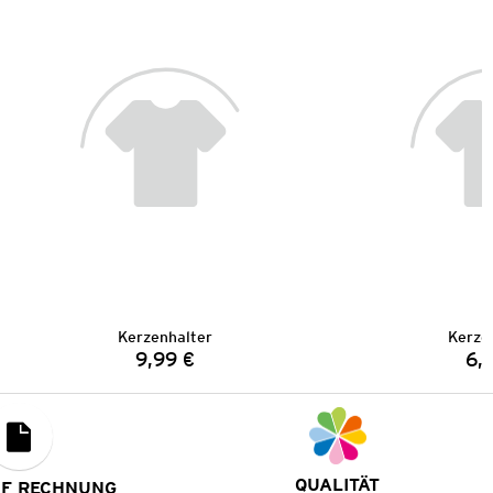
Kerzenhalter
Kerze
9,99 €
6,
Preis:
QUALITÄT
UF RECHNUNG