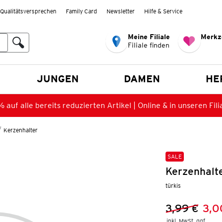
Qualitätsversprechen
Family Card
Newsletter
Hilfe & Service
Meine Filiale
Merkz
Filiale finden
en
JUNGEN
DAMEN
HE
 auf alle bereits reduzierten Artikel | Online & in unseren Fili
Kerzenhalter
SALE
Kerzenhalte
türkis
3,99 €
3,0
Vorheriger 
Neuer Preis
inkl. MwSt. ggf.
