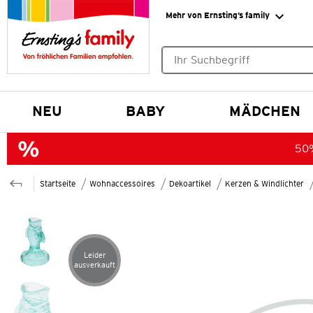
Mehr von Ernsting’s family
Keine Suchvorschläge gefund
NEU
BABY
MÄDCHEN
50%
Startseite
Wohnaccessoires
Dekoartikel
Kerzen & Windlichter
Leider
Artikel leider ausverkauft
ausverkauft