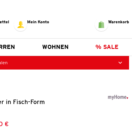
ettel
Mein Konto
Warenkorb
RREN
WOHNEN
% SALE
alen
r in Fisch-Form
0 €
Preis:
: