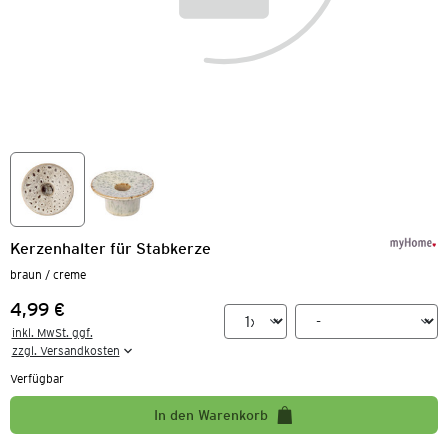
Kerzenhalter für Stabkerze
braun / creme
4,99 €
Preis:
inkl. MwSt. ggf.

zzgl. Versandkosten
Verfügbar
In den Warenkorb