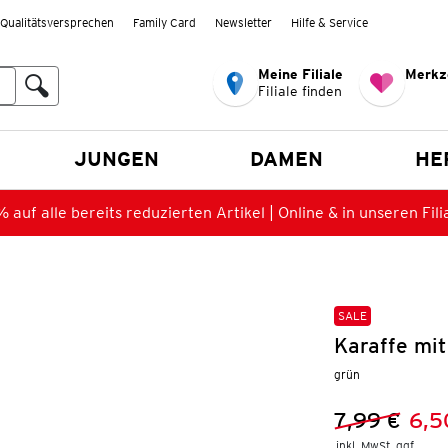
Qualitätsversprechen
Family Card
Newsletter
Hilfe & Service
Meine Filiale
Merkz
Filiale finden
en
JUNGEN
DAMEN
HE
 auf alle bereits reduzierten Artikel | Online & in unseren Fili
SALE
Karaffe mit
grün
7,99 €
6,5
Vorheriger 
Neuer Preis
inkl. MwSt. ggf.
