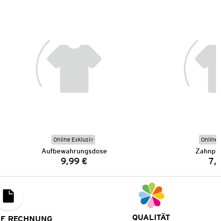
Online Exklusiv
Online 
Aufbewahrungsdose
Zahnpu
9,99 €
7,
Preis:
QUALITÄT
UF RECHNUNG