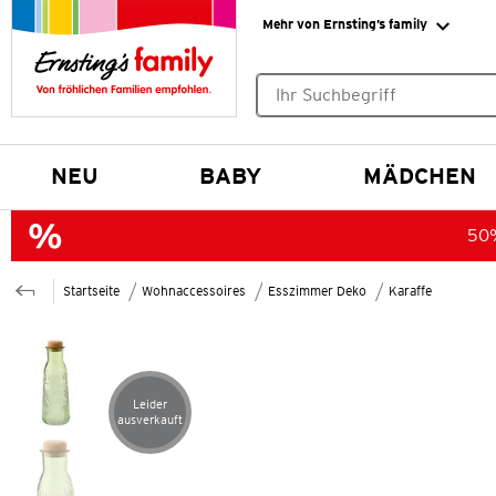
Mehr von Ernsting’s family
Keine Suchvorschläge gefund
NEU
BABY
MÄDCHEN
50%
Startseite
Wohnaccessoires
Esszimmer Deko
Karaffe
Leider
Artikel leider ausverkauft
ausverkauft