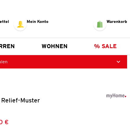
ettel
Mein Konto
Warenkorb
RREN
WOHNEN
% SALE
alen
 Relief-Muster
0 €
Preis:
: