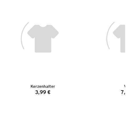
Kerzenhalter
V
3,99 €
7,
Preis: