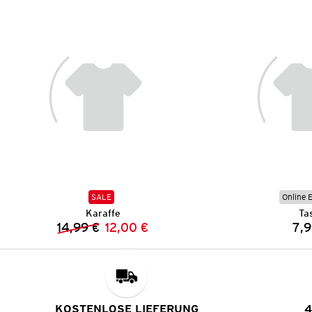
SALE
Online 
Karaffe
Ta
14,99 €
12,00 €
7,9
Vorheriger Preis:
Neuer Preis:
KOSTENLOSE LIEFERUNG
4