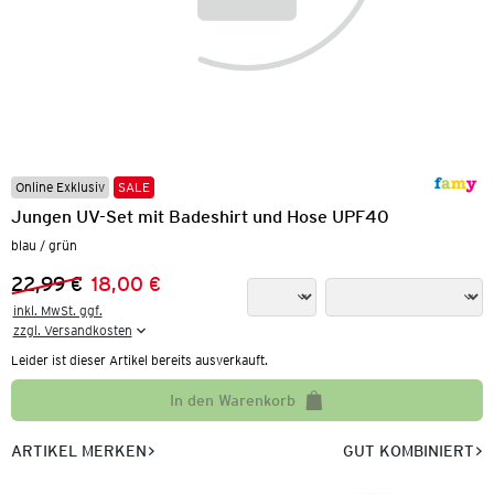
Online Exklusiv
SALE
Jungen UV-Set mit Badeshirt und Hose UPF40
blau / grün
22,99 €
18,00 €
Vorheriger Preis:
Neuer Preis:
inkl. MwSt. ggf.

zzgl. Versandkosten
Leider ist dieser Artikel bereits ausverkauft.
In den Warenkorb
ARTIKEL MERKEN
GUT KOMBINIERT