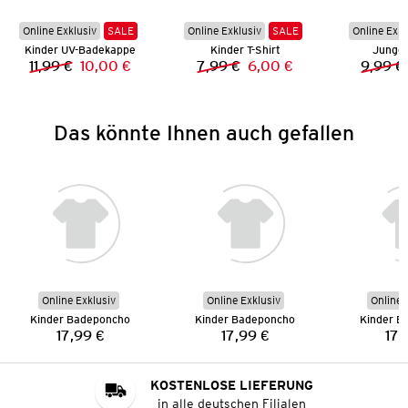
Online Exklusiv
SALE
Online Exklusiv
SALE
Online Exkl
Kinder UV-Badekappe
Kinder T-Shirt
Jungen
11,99 €
10,00 €
7,99 €
6,00 €
9,99 €
Vorheriger Preis:
Neuer Preis:
Vorheriger Preis:
Neuer Preis:
Das könnte Ihnen auch gefallen
Online Exklusiv
Online Exklusiv
Online 
Kinder Badeponcho
Kinder Badeponcho
Kinder B
17,99 €
17,99 €
17,
Preis:
Preis:
KOSTENLOSE LIEFERUNG
in alle deutschen Filialen