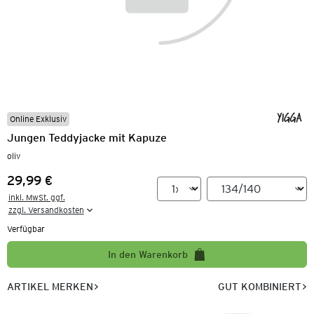
Online Exklusiv
Jungen Teddyjacke mit Kapuze
oliv
29,99 €
Preis:
inkl. MwSt. ggf.

zzgl. Versandkosten
Verfügbar
In den Warenkorb
ARTIKEL MERKEN
GUT KOMBINIERT