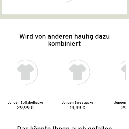
Wird von anderen häufig dazu
kombiniert
Jungen Softshelljacke
Jungen Sweatjacke
Jungen J
29,99 €
19,99 €
29,
Preis:
Preis:
Das könnte Ihnen auch gefallen