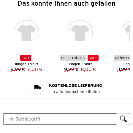
Das könnte Ihnen auch gefallen
SALE
Online Exklusiv
SALE
Online Exkl
Jungen T-Shirt
Jungen T-Shirt
Jungen
8,99 €
7,00 €
9,99 €
8,00 €
11,99 €
Vorheriger Preis:
Neuer Preis:
Vorheriger Preis:
Neuer Preis:
KOSTENLOSE LIEFERUNG
in alle deutschen Filialen