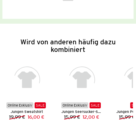
Wird von anderen häufig dazu
kombiniert
Online Exklusiv
SALE
Online Exklusiv
SALE
SA
Jungen Sweatshirt
Jungen Seersucker-Shorts
19,99 €
16,00 €
15,99 €
12,00 €
15,99 €
Vorheriger Preis:
Neuer Preis:
Vorheriger Preis:
Neuer Preis: