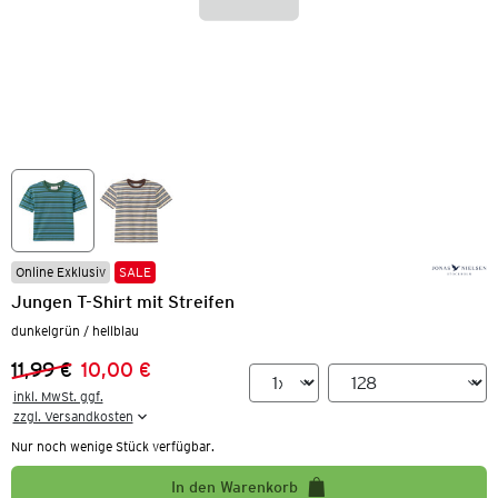
Online Exklusiv
SALE
Jungen T-Shirt mit Streifen
dunkelgrün / hellblau
11,99 €
10,00 €
Vorheriger Preis:
Neuer Preis:
inkl. MwSt. ggf.

zzgl. Versandkosten
Nur noch wenige Stück verfügbar.
In den Warenkorb