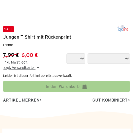
SALE
Jungen T-Shirt mit Rückenprint
creme
7,99 €
6,00 €
Vorheriger Preis:
Neuer Preis:
inkl. MwSt. ggf.

zzgl. Versandkosten
Leider ist dieser Artikel bereits ausverkauft.
In den Warenkorb
ARTIKEL MERKEN
GUT KOMBINIERT