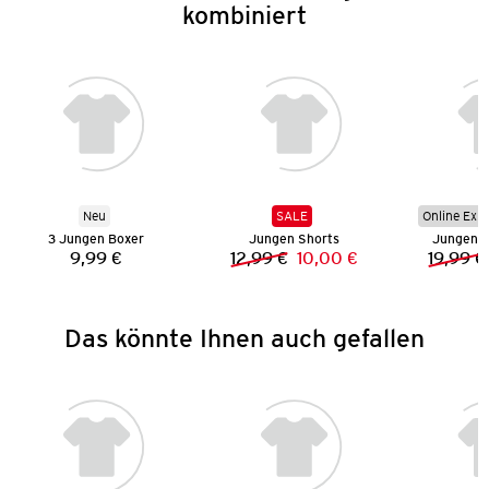
kombiniert
Neu
SALE
Online Exkl
3 Jungen Boxer
Jungen Shorts
Jungen S
9,99 €
12,99 €
10,00 €
19,99 €
Preis:
Vorheriger Preis:
Neuer Preis:
Das könnte Ihnen auch gefallen