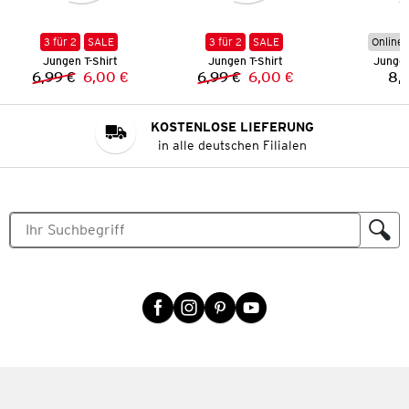
3 für 2
SALE
3 für 2
SALE
Online 
Jungen T-Shirt
Jungen T-Shirt
Jungen
6,99 €
6,00 €
6,99 €
6,00 €
8,
Vorheriger Preis:
Neuer Preis:
Vorheriger Preis:
Neuer Preis:
KOSTENLOSE LIEFERUNG
in alle deutschen Filialen