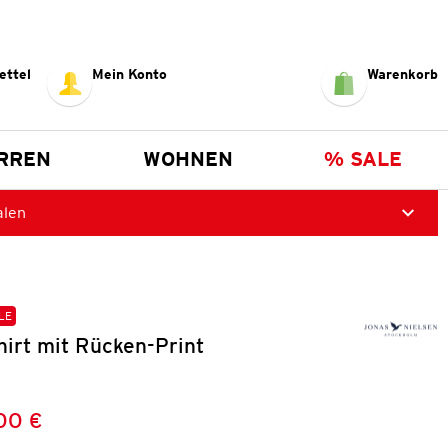
ettel
Mein Konto
Warenkorb
RREN
WOHNEN
% SALE
alen
LE
irt mit Rücken-Print
00 €
Preis:
: