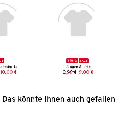
LE
3 für 2
SALE
ansshorts
Jungen Shorts
10,00 €
9,99 €
9,00 €
Vorheriger Preis:
Neuer Preis:
Vorheriger Preis:
Neuer Preis:
Das könnte Ihnen auch gefallen