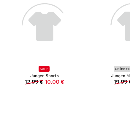
SALE
Online Exkl
Jungen Shorts
Jungen Mu
12,99 €
10,00 €
19,99 €
Vorheriger Preis:
Neuer Preis: