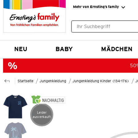
Mehr von Ernsting’s family
Keine Suchvorschläge gefund
NEU
BABY
MÄDCHEN
50%
Startseite
Jungenkleidung
Jungenkleidung Kinder (134-176)
J
NACHHALTIG
Leider
Artikel leider ausverkauft
ausverkauft