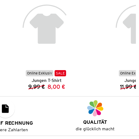
Online Exklusiv
SALE
Online Exkl
Jungen T-Shirt
Jungen
9,99 €
8,00 €
11,99 €
Vorheriger Preis:
Neuer Preis:
QUALITÄT
UF RECHNUNG
die glücklich macht
tere Zahlarten