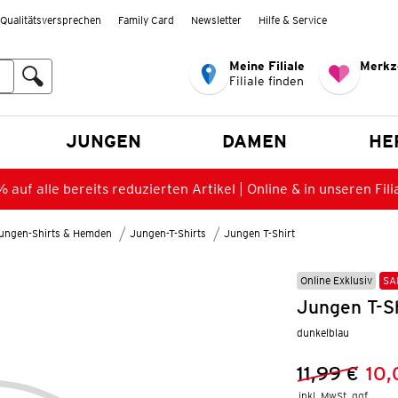
Qualitätsversprechen
Family Card
Newsletter
Hilfe & Service
Meine Filiale
Merkz
Filiale finden
en
JUNGEN
DAMEN
HE
 auf alle bereits reduzierten Artikel | Online & in unseren Fili
ungen-Shirts & Hemden
Jungen-T-Shirts
Jungen T-Shirt
Online Exklusiv
SA
Jungen T-Sh
dunkelblau
11,99 €
10,
Vorheriger 
Neuer Preis
inkl. MwSt. ggf.
