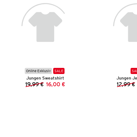
Online Exklusiv
SALE
SA
Jungen Sweatshirt
Jungen Je
19,99 €
16,00 €
12,99 €
Vorheriger Preis:
Neuer Preis: