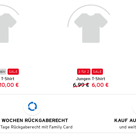
usiv
SALE
3 für 2
SALE
T-Shirt
Jungen T-Shirt
10,00 €
6,99 €
6,00 €
Vorheriger Preis:
Neuer Preis:
Vorheriger Preis:
Neuer Preis:
 WOCHEN RÜCKGABERECHT
KAUF A
 Tage Rückgaberecht mit Family Card
und wei