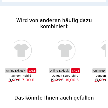
Wird von anderen häufig dazu
kombiniert
Online Exklusiv
SALE
Online Exklusiv
SALE
Online Exkl
Jungen T-Shirt
Jungen Sweatshirt
Jungen S
8,99 €
7,00 €
19,99 €
16,00 €
19,99 €
Vorheriger Preis:
Neuer Preis:
Vorheriger Preis:
Neuer Preis:
Das könnte Ihnen auch gefallen