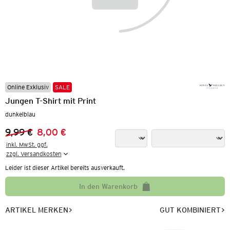
Online Exklusiv
SALE
Jungen T-Shirt mit Print
dunkelblau
9,99 €
8,00 €
Vorheriger Preis:
Neuer Preis:
inkl. MwSt. ggf.

zzgl. Versandkosten
Leider ist dieser Artikel bereits ausverkauft.
In den Warenkorb
ARTIKEL MERKEN
GUT KOMBINIERT