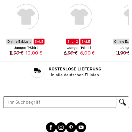
Online Exklusiv
SALE
3 für 2
SALE
Online Exkl
Jungen T-Shirt
Jungen T-Shirt
Jungen
11,99 €
10,00 €
6,99 €
6,00 €
11,99 €
Vorheriger Preis:
Neuer Preis:
Vorheriger Preis:
Neuer Preis:
KOSTENLOSE LIEFERUNG
in alle deutschen Filialen