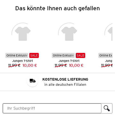
Das könnte Ihnen auch gefallen
Online Exklusiv
SALE
Online Exklusiv
SALE
Online Exkl
Jungen T-Shirt
Jungen T-Shirt
Jungen
11,99 €
10,00 €
11,99 €
10,00 €
11,99 €
Vorheriger Preis:
Neuer Preis:
Vorheriger Preis:
Neuer Preis:
KOSTENLOSE LIEFERUNG
in alle deutschen Filialen