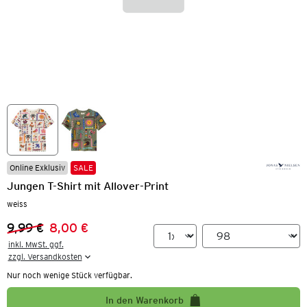
Online Exklusiv
SALE
Jungen T-Shirt mit Allover-Print
weiss
9,99 €
8,00 €
Vorheriger Preis:
Neuer Preis:
inkl. MwSt. ggf.

zzgl. Versandkosten
Nur noch wenige Stück verfügbar.
In den Warenkorb