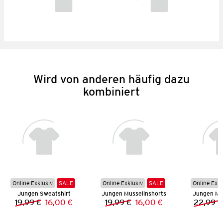
Wird von anderen häufig dazu
kombiniert
Online Exklusiv
SALE
Online Exklusiv
SALE
Online Exkl
Jungen Sweatshirt
Jungen Musselinshorts
Jungen Mu
19,99 €
16,00 €
19,99 €
16,00 €
22,99 €
Vorheriger Preis:
Neuer Preis:
Vorheriger Preis:
Neuer Preis: