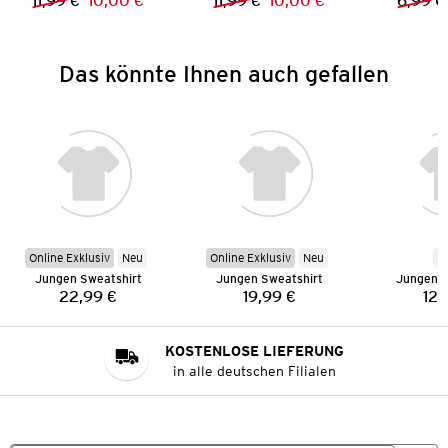
11,99 €
10,00 €
11,99 €
10,00 €
6,99 €
Vorheriger Preis:
Neuer Preis:
Vorheriger Preis:
Neuer Preis:
Das könnte Ihnen auch gefallen
Online Exklusiv
Neu
Online Exklusiv
Neu
N
Jungen Sweatshirt
Jungen Sweatshirt
Jungen S
22,99 €
19,99 €
12,
Preis:
Preis:
KOSTENLOSE LIEFERUNG
in alle deutschen Filialen