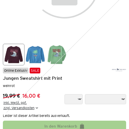
Online Exklusiv
SALE
Jungen Sweatshirt mit Print
weinrot
19,99 €
16,00 €
Vorheriger Preis:
Neuer Preis:
inkl. MwSt. ggf.

zzgl. Versandkosten
Leider ist dieser Artikel bereits ausverkauft.
In den Warenkorb