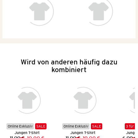
Wird von anderen häufig dazu
kombiniert
Online Exklusiv
SALE
Online Exklusiv
SALE
3 für 2
Jungen T-Shirt
Jungen T-Shirt
Jungen