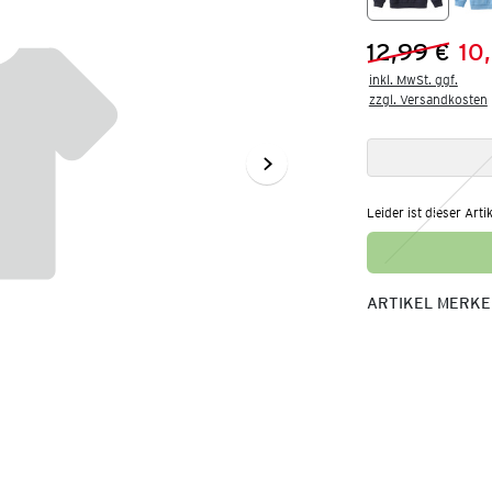
12,99 €
10
Vorheriger 
Neuer Preis
inkl. MwSt. ggf.

zzgl. Versandkosten
Leider ist dieser Arti
ARTIKEL MERK