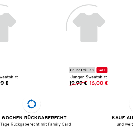
Online Exklusiv
SALE
weatshirt
Jungen Sweatshirt
99 €
19,99 €
16,00 €
Preis:
Vorheriger Preis:
Neuer Preis:
 WOCHEN RÜCKGABERECHT
KAUF A
 Tage Rückgaberecht mit Family Card
und wei