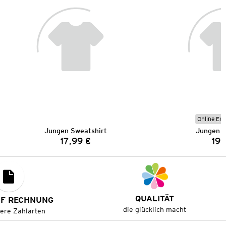
Online Exk
Jungen Sweatshirt
Jungen S
17,99 €
19,
Preis:
QUALITÄT
UF RECHNUNG
die glücklich macht
tere Zahlarten