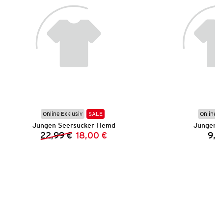
Online Exklusiv
SALE
Online 
Jungen Seersucker-Hemd
Jungen 
22,99 €
18,00 €
9,
Vorheriger Preis:
Neuer Preis: