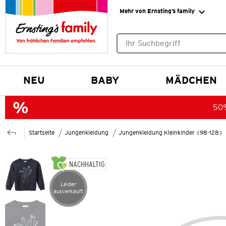
Mehr von Ernsting’s family
Keine Suchvorschläge gefund
NEU
BABY
MÄDCHEN
50%
Startseite
Jungenkleidung
Jungenkleidung Kleinkinder (98-128)
NACHHALTIG
Leider
Artikel leider ausverkauft
ausverkauft