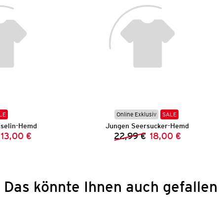
LE
Online Exklusiv
SALE
selin-Hemd
Jungen Seersucker-Hemd
13,00 €
22,99 €
18,00 €
Vorheriger Preis:
Neuer Preis:
Vorheriger Preis:
Neuer Preis:
Das könnte Ihnen auch gefallen