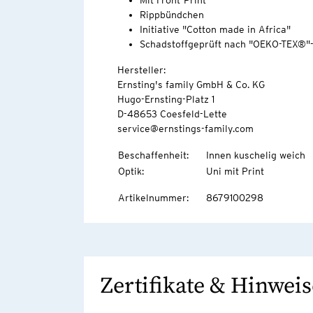
Mit Front-Print
Rippbündchen
Initiative "Cotton made in Africa"
Schadstoffgeprüft nach "OEKO-TEX®"
Hersteller:
Ernsting's family GmbH & Co. KG
Hugo-Ernsting-Platz 1
D-48653 Coesfeld-Lette
service@ernstings-family.com
Beschaffenheit
:
Innen kuschelig weich
Optik
:
Uni mit Print
Artikelnummer
:
8679100298
Zertifikate & Hinweis