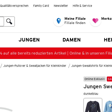
Qualitätsversprechen
Family Card
Newsletter
Hilfe & Service
Meine Filiale
Merkz
Filiale finden
en
JUNGEN
DAMEN
HE
 auf alle bereits reduzierten Artikel | Online & in unseren Fili
Jungen-Pullover & Sweatjacken für Kleinkinder
Jungen-Sweatshirts für Kleink
Online Exklusiv
SA
Jungen Swea
dunkelblau