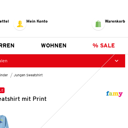
ettel
Mein Konto
Warenkorb
RREN
WOHNEN
% SALE
alen
inder
Jungen Sweatshirt
LE
tshirt mit Print