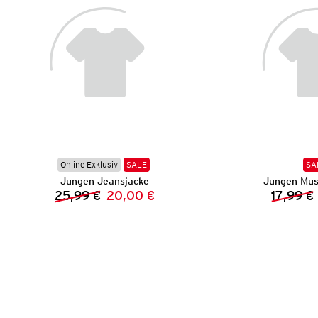
Online Exklusiv
SALE
SA
Jungen Jeansjacke
Jungen Mus
25,99 €
20,00 €
17,99 €
Vorheriger Preis:
Neuer Preis: