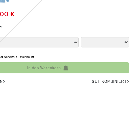
,00 €
Preis:
:
kel bereits ausverkauft.
In den Warenkorb
EN
GUT KOMBINIERT