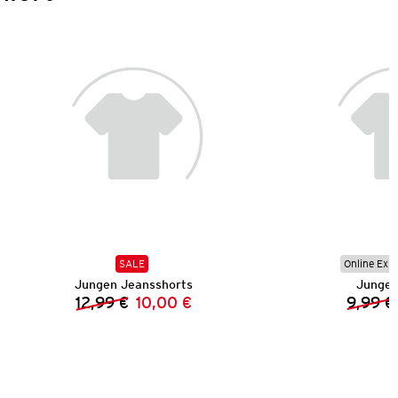
SALE
Online Exkl
Jungen Jeansshorts
Jungen
12,99 €
10,00 €
9,99 €
Vorheriger Preis:
Neuer Preis: