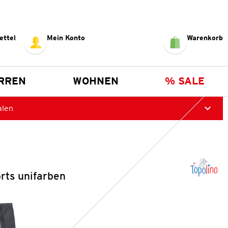
ettel
Mein Konto
Warenkorb
RREN
WOHNEN
% SALE
alen
rts unifarben