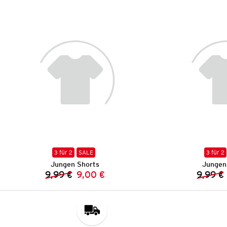
3 für 2
SALE
3 für 2
Jungen Shorts
Jungen
9,99 €
9,00 €
9,99 €
Vorheriger Preis:
Neuer Preis: