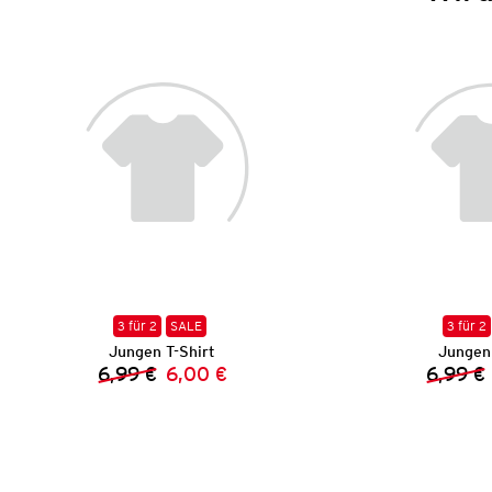
3 für 2
SALE
3 für 2
Jungen T-Shirt
Jungen 
6,99 €
6,00 €
6,99 €
Vorheriger Preis:
Neuer Preis: