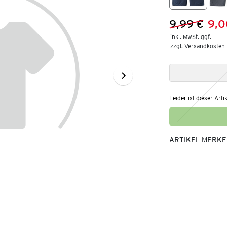
9,99 €
9,0
Vorheriger 
Neuer Preis
inkl. MwSt. ggf.

zzgl. Versandkosten
Leider ist dieser Arti
ARTIKEL MERK