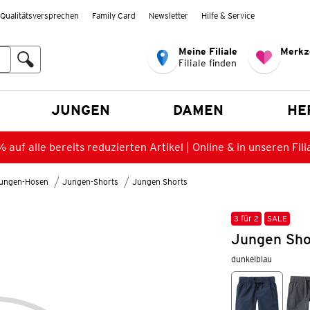
Qualitätsversprechen
Family Card
Newsletter
Hilfe & Service
Meine Filiale
Merkz
Filiale finden
en
JUNGEN
DAMEN
HE
 auf alle bereits reduzierten Artikel | Online & in unseren Fili
ungen-Hosen
Jungen-Shorts
Jungen Shorts
3 für 2
SALE
Jungen Sho
dunkelblau