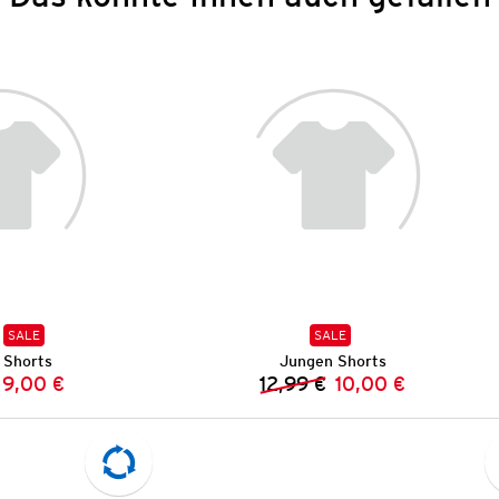
SALE
SALE
 Shorts
Jungen Shorts
9,00 €
12,99 €
10,00 €
Vorheriger Preis:
Neuer Preis:
Vorheriger Preis:
Neuer Preis: