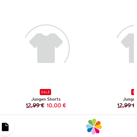
SALE
SA
Jungen Shorts
Jungen
12,99 €
10,00 €
12,99 €
Vorheriger Preis:
Neuer Preis: