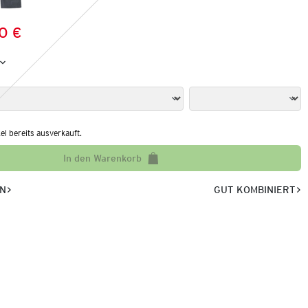
0 €
Preis:
:
kel bereits ausverkauft.
In den Warenkorb
EN
GUT KOMBINIERT