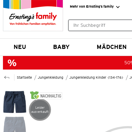
Mehr von Ernsting’s family
Keine Suchvorschläge gefund
NEU
BABY
MÄDCHEN
50%
Startseite
Jungenkleidung
Jungenkleidung Kinder (134-176)
J
NACHHALTIG
Leider
Artikel leider ausverkauft
ausverkauft