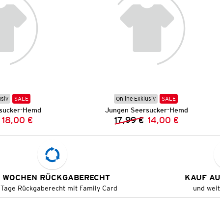
usiv
SALE
Online Exklusiv
SALE
sucker-Hemd
Jungen Seersucker-Hemd
18,00 €
17,99 €
14,00 €
Vorheriger Preis:
Neuer Preis:
Vorheriger Preis:
Neuer Preis:
 WOCHEN RÜCKGABERECHT
KAUF A
 Tage Rückgaberecht mit Family Card
und wei