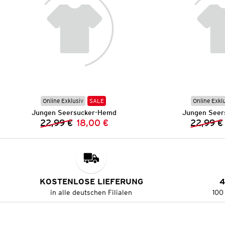
Online Exklusiv
SALE
Online Exkl
Jungen Seersucker-Hemd
Jungen Seer
22,99 €
18,00 €
22,99 €
Vorheriger Preis:
Neuer Preis:
KOSTENLOSE LIEFERUNG
4
in alle deutschen Filialen
100