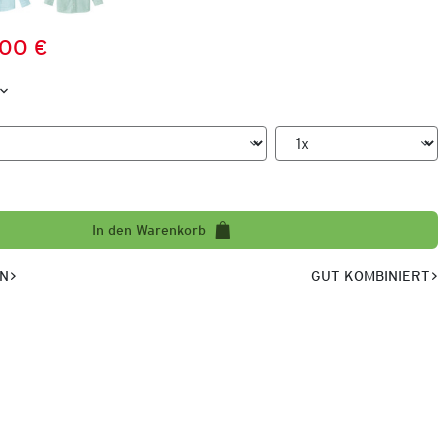
,00 €
Preis:
:
In den Warenkorb
EN
GUT KOMBINIERT