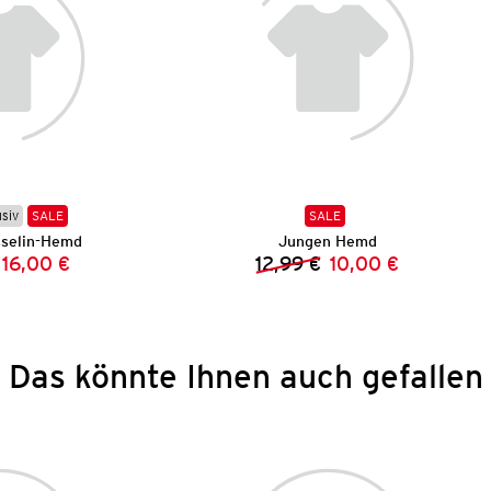
usiv
SALE
SALE
selin-Hemd
Jungen Hemd
16,00 €
12,99 €
10,00 €
Vorheriger Preis:
Neuer Preis:
Vorheriger Preis:
Neuer Preis:
Das könnte Ihnen auch gefallen