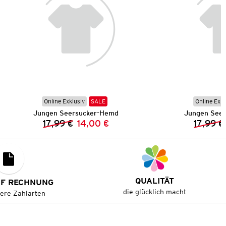
Online Exklusiv
SALE
Online Exkl
Jungen Seersucker-Hemd
Jungen See
17,99 €
14,00 €
17,99 €
Vorheriger Preis:
Neuer Preis:
QUALITÄT
UF RECHNUNG
die glücklich macht
tere Zahlarten