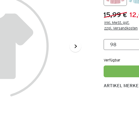
15,99 €
12
Vorheriger 
Neuer Preis
inkl. MwSt. ggf.

zzgl. Versandkosten
Verfügbar
ARTIKEL MERK