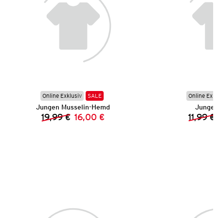
Online Exklusiv
SALE
Online Exkl
Jungen Musselin-Hemd
Jungen
19,99 €
16,00 €
11,99 €
Vorheriger Preis:
Neuer Preis: