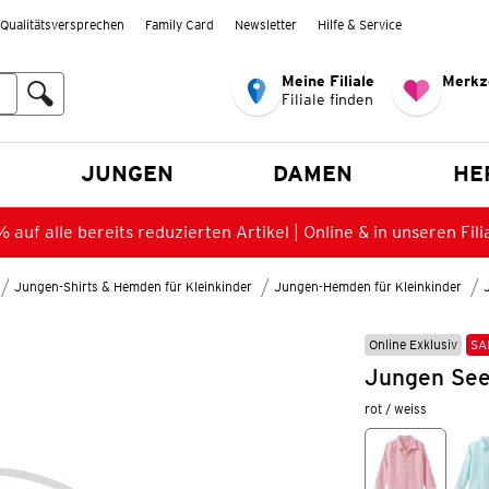
Qualitätsversprechen
Family Card
Newsletter
Hilfe & Service
Meine Filiale
Merkz
Filiale finden
en
JUNGEN
DAMEN
HE
 auf alle bereits reduzierten Artikel | Online & in unseren Fili
Jungen-Shirts & Hemden für Kleinkinder
Jungen-Hemden für Kleinkinder
Online Exklusiv
SA
Jungen See
rot / weiss