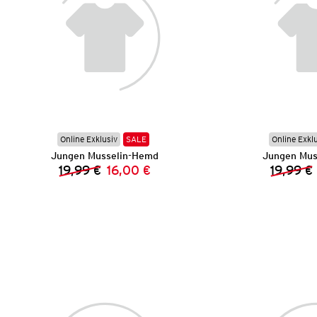
Online Exklusiv
SALE
Online Exkl
Jungen Musselin-Hemd
Jungen Mus
19,99 €
16,00 €
19,99 €
Vorheriger Preis:
Neuer Preis: