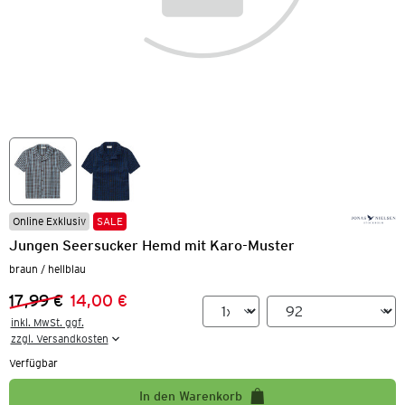
Online Exklusiv
SALE
Jungen Seersucker Hemd mit Karo-Muster
braun / hellblau
17,99 €
14,00 €
Vorheriger Preis:
Neuer Preis:
inkl. MwSt. ggf.

zzgl. Versandkosten
Verfügbar
In den Warenkorb