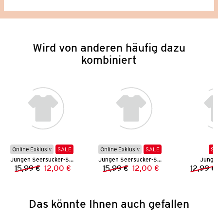
Wird von anderen häufig dazu
kombiniert
Online Exklusiv
SALE
Online Exklusiv
SALE
SA
Jungen Seersucker-Shorts
Jungen Seersucker-Shorts
Junge
15,99 €
12,00 €
15,99 €
12,00 €
12,99 €
Vorheriger Preis:
Neuer Preis:
Vorheriger Preis:
Neuer Preis:
Das könnte Ihnen auch gefallen