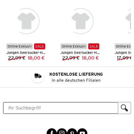
Online Exklusiv
SALE
Online Exklusiv
SALE
Online Exkl
Jungen Seersucker-Hemd
Jungen Seersucker-Hemd
22,99 €
18,00 €
22,99 €
18,00 €
17,99 €
Vorheriger Preis:
Neuer Preis:
Vorheriger Preis:
Neuer Preis:
KOSTENLOSE LIEFERUNG
in alle deutschen Filialen