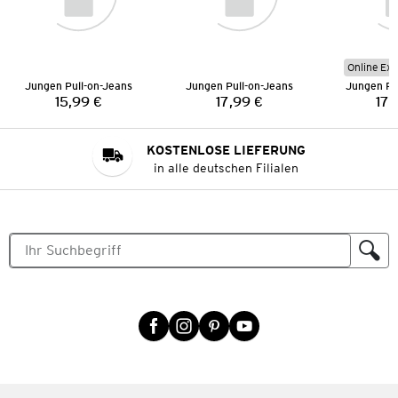
Online Exk
Jungen Pull-on-Jeans
Jungen Pull-on-Jeans
Jungen Pu
15,99 €
17,99 €
17,
Preis:
Preis:
KOSTENLOSE LIEFERUNG
in alle deutschen Filialen