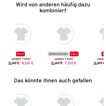
Wird von anderen häufig dazu
kombiniert
SALE
Online Exklusiv
SALE
SA
Jungen T-Shirt
Jungen T-Shirt
Jungen
9,99 €
8,00 €
8,99 €
7,00 €
8,99 €
Vorheriger Preis:
Neuer Preis:
Vorheriger Preis:
Neuer Preis:
Das könnte Ihnen auch gefallen