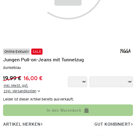
Online Exklusiv
SALE
Jungen Pull-on-Jeans mit Tunnelzug
dunkelblau
19,99 €
16,00 €
Vorheriger Preis:
Neuer Preis:
inkl. MwSt. ggf.

zzgl. Versandkosten
Leider ist dieser Artikel bereits ausverkauft.
In den Warenkorb
ARTIKEL MERKEN
GUT KOMBINIERT