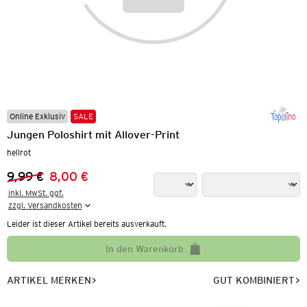
Online Exklusiv
SALE
Jungen Poloshirt mit Allover-Print
hellrot
9,99 €
8,00 €
Vorheriger Preis:
Neuer Preis:
inkl. MwSt. ggf.

zzgl. Versandkosten
Leider ist dieser Artikel bereits ausverkauft.
In den Warenkorb
ARTIKEL MERKEN
GUT KOMBINIERT