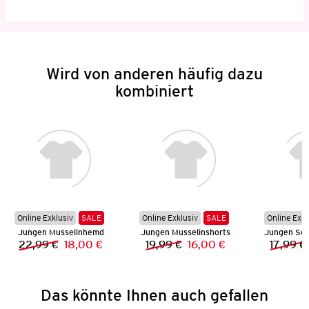
Wird von anderen häufig dazu
kombiniert
Online Exklusiv
SALE
Online Exklusiv
SALE
Online Exkl
Jungen Musselinhemd
Jungen Musselinshorts
22,99 €
18,00 €
19,99 €
16,00 €
17,99 €
Vorheriger Preis:
Neuer Preis:
Vorheriger Preis:
Neuer Preis:
Das könnte Ihnen auch gefallen