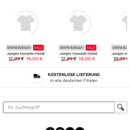
Online Exklusiv
SALE
Online Exklusiv
SALE
Online Exkl
Jungen Musselin-Hemd
Jungen Musselin-Hemd
Jungen Mu
17,99 €
14,00 €
17,99 €
14,00 €
19,99 €
Vorheriger Preis:
Neuer Preis:
Vorheriger Preis:
Neuer Preis:
KOSTENLOSE LIEFERUNG
in alle deutschen Filialen