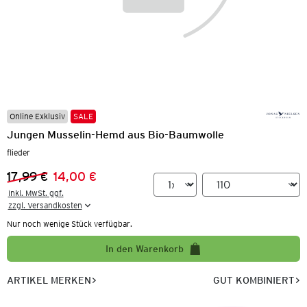
Online Exklusiv
SALE
Jungen Musselin-Hemd aus Bio-Baumwolle
flieder
17,99 €
14,00 €
Vorheriger Preis:
Neuer Preis:
inkl. MwSt. ggf.

zzgl. Versandkosten
Nur noch wenige Stück verfügbar.
In den Warenkorb
ARTIKEL MERKEN
GUT KOMBINIERT