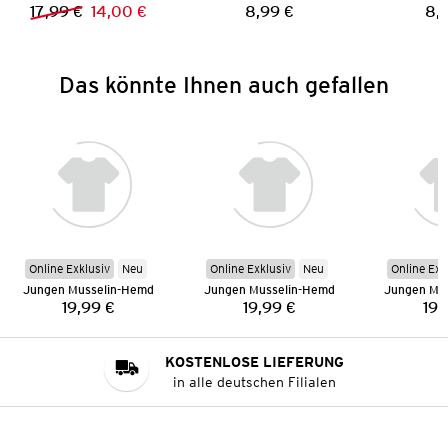
17,99 €
14,00 €
8,99 €
8,
Vorheriger Preis:
Neuer Preis:
Preis:
Das könnte Ihnen auch gefallen
Online Exklusiv
Neu
Online Exklusiv
Neu
Online Exk
Jungen Musselin-Hemd
Jungen Musselin-Hemd
Jungen Mu
19,99 €
19,99 €
19,
Preis:
Preis:
KOSTENLOSE LIEFERUNG
in alle deutschen Filialen