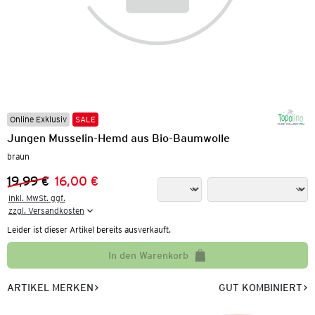
Online Exklusiv
SALE
Jungen Musselin-Hemd aus Bio-Baumwolle
braun
19,99 €
16,00 €
Vorheriger Preis:
Neuer Preis:
inkl. MwSt. ggf.

zzgl. Versandkosten
Leider ist dieser Artikel bereits ausverkauft.
In den Warenkorb
ARTIKEL MERKEN
GUT KOMBINIERT