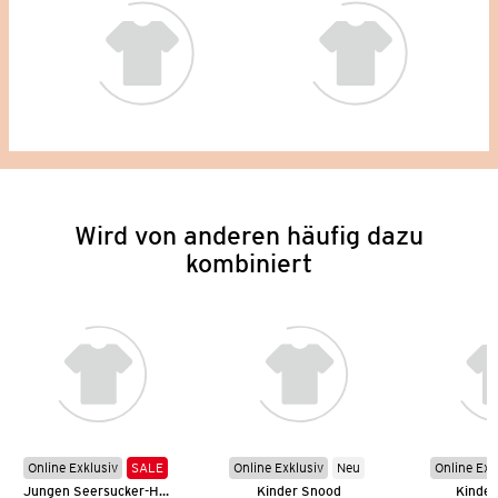
Wird von anderen häufig dazu
kombiniert
Online Exklusiv
SALE
Online Exklusiv
Neu
Online Exk
Jungen Seersucker-Hemd
Kinder Snood
Kinder