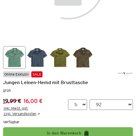
Online Exklusiv
SALE
Jungen Leinen-Hemd mit Brusttasche
grün
19,99 €
16,00 €
Vorheriger Preis:
Neuer Preis:
inkl. MwSt. ggf.

zzgl. Versandkosten
Verfügbar
In den Warenkorb