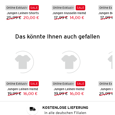
Online Exklusiv
SALE
Online Exklusiv
SALE
Online Exkl
Jungen Leinen-Shorts
Jungen Musselin-Hemd
25,99 €
20,00 €
17,99 €
14,00 €
17,99 €
Vorheriger Preis:
Neuer Preis:
Vorheriger Preis:
Neuer Preis:
Das könnte Ihnen auch gefallen
Online Exklusiv
SALE
Online Exklusiv
SALE
Online Exkl
Jungen Leinen-Hemd
Jungen Leinen-Hemd
Jungen L
19,99 €
16,00 €
19,99 €
16,00 €
25,99 €
Vorheriger Preis:
Neuer Preis:
Vorheriger Preis:
Neuer Preis:
KOSTENLOSE LIEFERUNG
in alle deutschen Filialen